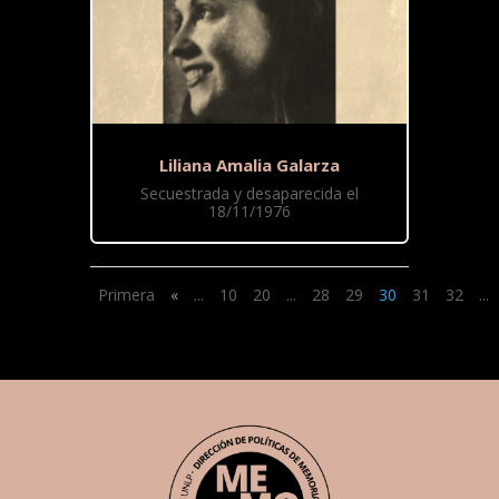
Liliana Amalia Galarza
Secuestrada y desaparecida el
18/11/1976
Primera
«
...
10
20
...
28
29
30
31
32
...