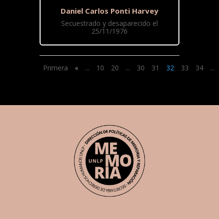
Daniel Carlos Ponti Harvey
Secuestrado y desaparecido el
25/11/1976
Primera
«
...
10
20
...
30
31
32
33
34
...