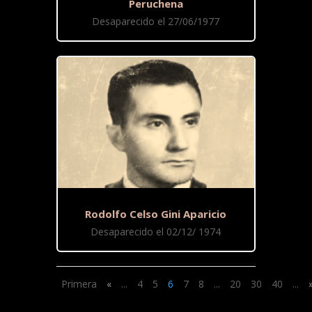
Peruchena
Desaparecido el 27/06/1977
Rodolfo Celso Gini Aparicio
Desaparecido el 02/12/ 1974
Primera
«
...
4
5
6
7
8
...
20
30
40
...