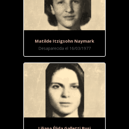
Matilde Itzigsohn Naymark
Desaparecida el 16/03/1977
Liliana Élida Galletti Busi