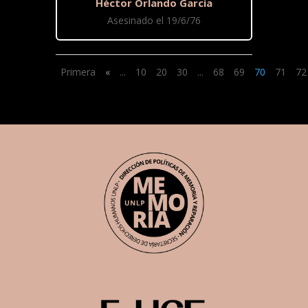
Héctor Orlando García
Asesinado el 19/6/76
Primera
«
...
10
20
30
...
68
69
70
71
72