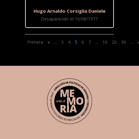
Hugo Arnaldo Corsiglia Daniele
Desaparecido el 10/08/1977
Primera
«
...
3
4
5
6
7
...
10
20
30
...