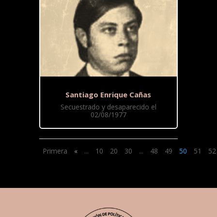
Santiago Enrique Cañas
Secuestrado y desaparecido el
02/08/1977
Primera
«
...
10
20
30
...
48
49
50
51
52