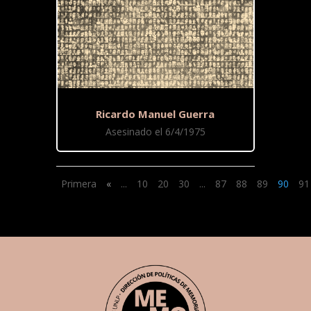
Ricardo Manuel Guerra
Asesinado el 6/4/1975
Primera
«
...
10
20
30
...
87
88
89
90
91