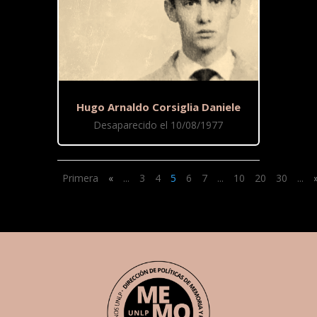
Hugo Arnaldo Corsiglia Daniele
Desaparecido el 10/08/1977
Primera
«
...
3
4
5
6
7
...
10
20
30
...