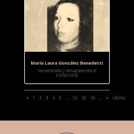
María Laura González Benedetti
Secuestrada y desaparecida el
03/08/1976
«
1
2
3
4
5
...
10
20
30
...
»
Último