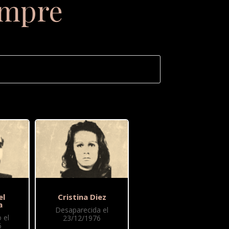
empre
el
Cristina Diez
a
Desaparecida el
 el
23/12/1976
6