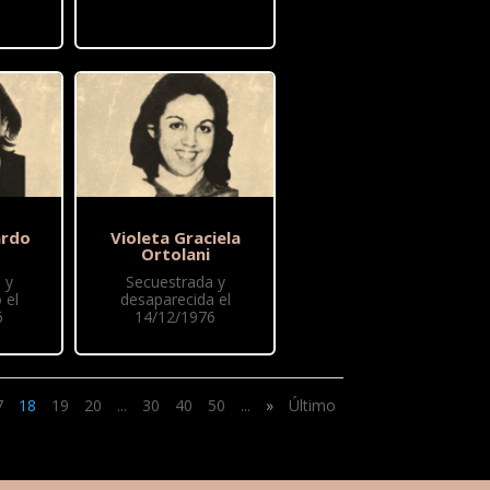
ardo
Violeta Graciela
Ortolani
 y
Secuestrada y
 el
desaparecida el
6
14/12/1976
7
18
19
20
...
30
40
50
...
»
Último