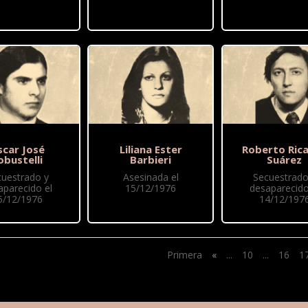
scar José
Liliana Ester
Roberto Ric
obustelli
Barbieri
Suárez
cuestrado y
Asesinada el
Secuestrado
aparecido el
15/12/1976
desaparecido
5/12/1976
14/12/197
Primera
«
...
10
...
16
1