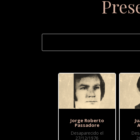
Pres
Jorge Roberto
Ju
Passadore
A
Desaparecido el
Des
27/12/1976
2