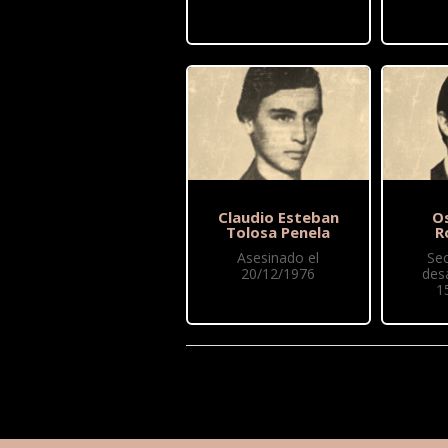
Claudio Esteban
O
Tolosa Penela
R
Asesinado el
Se
20/12/1976
des
1