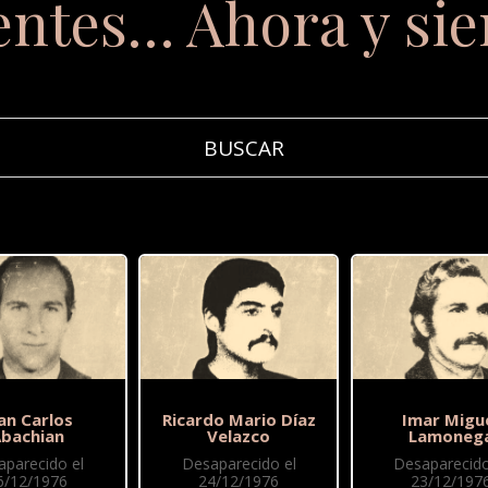
entes… Ahora y si
an Carlos
Ricardo Mario Díaz
Imar Migu
bachian
Velazco
Lamoneg
aparecido el
Desaparecido el
Desaparecido
6/12/1976
24/12/1976
23/12/197