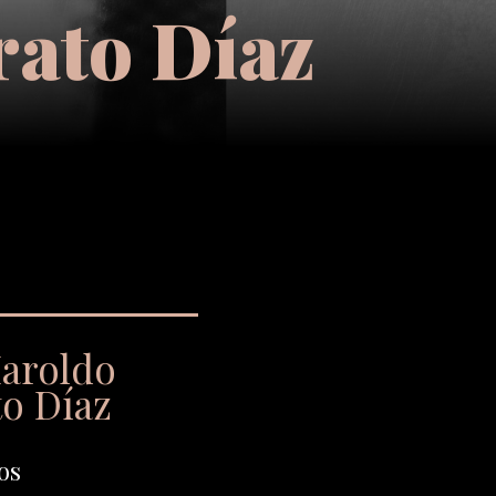
rato Díaz
Haroldo
to Díaz
os