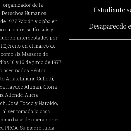
- organizador de la
Estudiante s
e Derechos Humanos
 de 1977 Fabián viajaba en
Desaparecdo el
 su padre, su tío Luis y
o fueron interceptados por
el Ejército en el marco de
 como «la Masacre de
días 10 y 16 de junio de 1977
/o asesinados Héctor
o Arias, Liliana Galletti,
nca Haydeé Altman, Gloria
ia Allende, Alicia
och, José Tocco y Haroldo,
, al ser tomada la casa
 como base de operaciones
ica PROA. Su madre Hilda