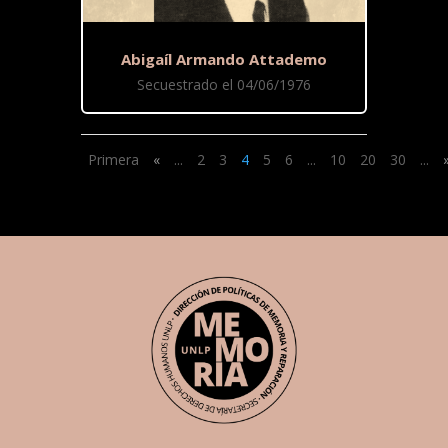
Abigaíl Armando Attademo
Secuestrado el 04/06/1976
Primera
«
...
2
3
4
5
6
...
10
20
30
...