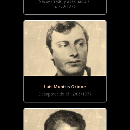
Secuestrado y asesinado el
21/03/1975
Luis Munitis Orione
Desaparecido el 12/05/1977