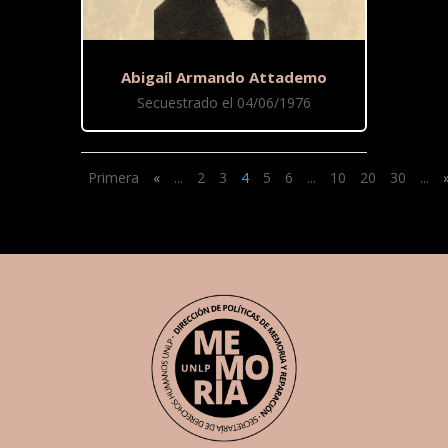
Abigaíl Armando Attademo
Secuestrado el 04/06/1976
Primera
«
...
2
3
4
5
6
...
10
20
30
...