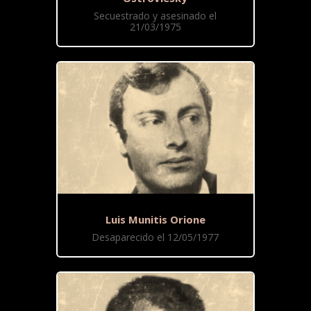
Secuestrado y asesinado el
21/03/1975
Luis Munitis Orione
Desaparecido el 12/05/1977