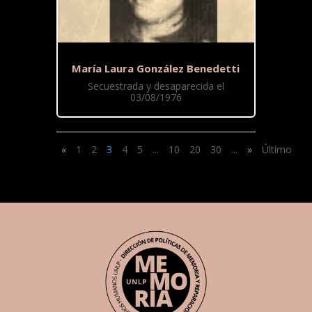
María Laura González Benedetti
Secuestrada y desaparecida el
03/08/1976
«
1
2
3
4
5
...
10
20
30
...
»
Último