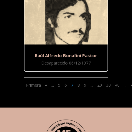
Raúl Alfredo Bonafini Pastor
Desaparecido 06/12/1977
Primera
«
...
5
6
7
8
9
...
20
30
40
...