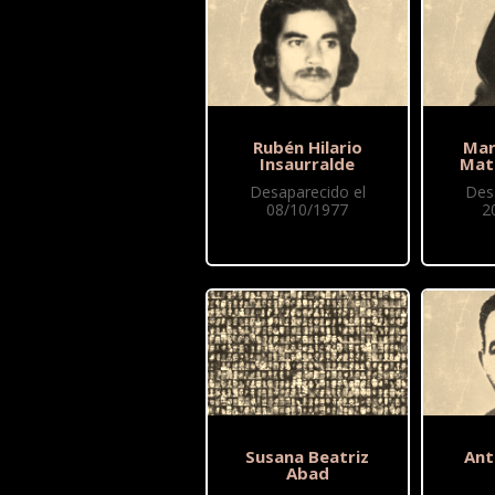
Rubén Hilario
Mar
Insaurralde
Mat
Desaparecido el
Des
08/10/1977
2
Susana Beatriz
Ant
Abad