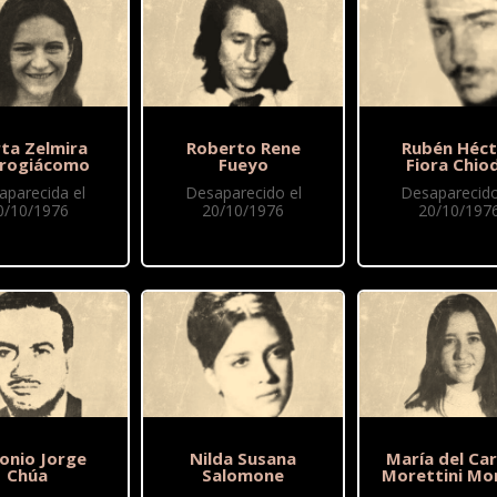
ta Zelmira
Roberto Rene
Rubén Héct
rogiácomo
Fueyo
Fiora Chio
aparecida el
Desaparecido el
Desaparecido
0/10/1976
20/10/1976
20/10/197
onio Jorge
Nilda Susana
María del Ca
Chúa
Salomone
Morettini Mo