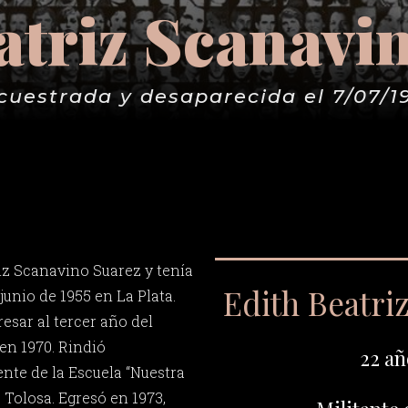
atriz Scanavi
cuestrada y desaparecida el 7/07/1
iz Scanavino Suarez y tenía
Edith Beatri
junio de 1955 en La Plata.
resar al tercer año del
en 1970. Rindió
22 añ
ente de la Escuela “Nuestra
 Tolosa. Egresó en 1973,