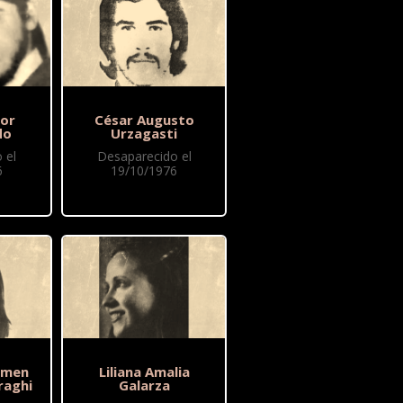
or
César Augusto
do
Urzagasti
 el
Desaparecido el
6
19/10/1976
rmen
Liliana Amalia
raghi
Galarza