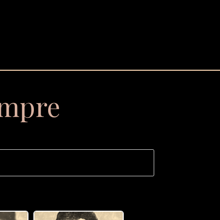
empre