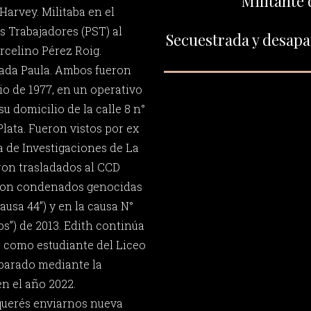
Militante 
Harvey. Militaba en el
os Trabajadores (PST) al
Secuestrada y desapar
rcelino Pérez Roig.
mada Paula. Ambos fueron
lio de 1977, en un operativo
u domicilio de la calle 8 n°
Plata. Fueron vistos por ex
a de Investigaciones de La
ron trasladados al CCD
eron condenados genocidas
ausa 44”) y en la causa N°
s”) de 2013. Edith continúa
o como estudiante del Liceo
eparado mediante la
n el año 2022.
 querés enviarnos nueva