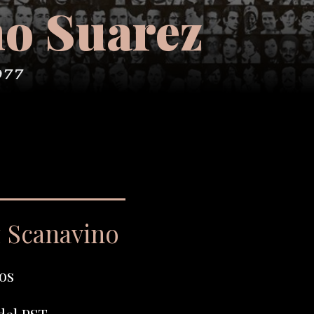
no Suarez
977
z Scanavino
os