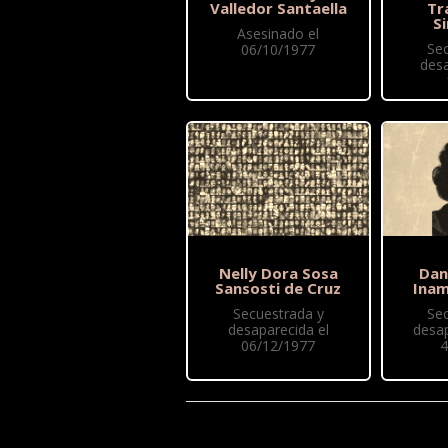
Valledor Santaella
Tr
S
Asesinado el
Se
06/10/1977
des
Nelly Dora Sosa
Dan
Sansosti de Cruz
Ina
Secuestrada y
Se
desaparecida el
desap
06/12/1977
4