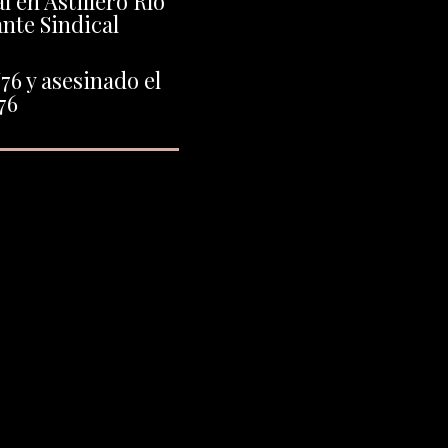
 en Astillero Río
ante Sindical
76 y asesinado el
76