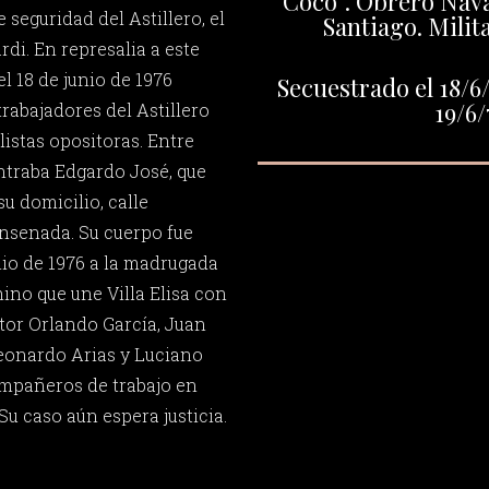
“Coco”. Obrero Naval
 seguridad del Astillero, el
Santiago. Milit
rdi. En represalia a este
l 18 de junio de 1976
Secuestrado el 18/6/
19/6/
rabajadores del Astillero
istas opositoras. Entre
ntraba Edgardo José, que
u domicilio, calle
Ensenada. Su cuerpo fue
nio de 1976 a la madrugada
ino que une Villa Elisa con
ctor Orlando García, Juan
Leonardo Arias y Luciano
ompañeros de trabajo en
Su caso aún espera justicia.