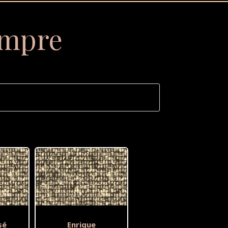
empre
sé
Enrique