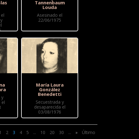
las
Tannenbaum
Louda
el
Asesinado el
 y
22/06/1975
l
6
ina
María Laura
ara
González
Benedetti
 y
Secuestrada y
 el
desaparecida el
8
03/08/1976
1
2
3
4
5
...
10
20
30
...
»
Último