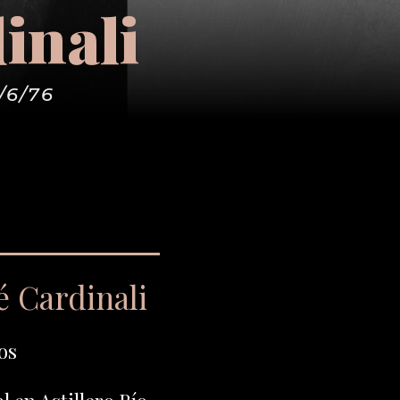
inali
/6/76
é Cardinali
os