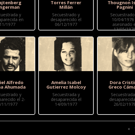
ajtenberg
Torres Ferrer
Thougnon Is
ingerman
Millán
Pagnini
cuestrada y
Secuestrado y
Secuestrado 
aparecida en
desaparecido el
10/04/1976
11/1977
06/12/1977
asesinado e
13/05/197
iel Alfredo
Amelia Isabel
Dora Crist
ma Ahumada
Gutierrez Molcoy
Greco Cám
cuestrado y
Secuestrada y
Secuestrada
arecido el 2-
desaparecida el
desaparecida
/11/1977
14/09/1977
26/02/197
«