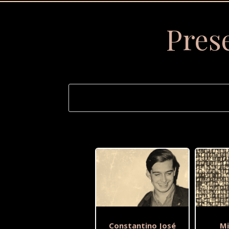
Pres
Constantino José
Mi