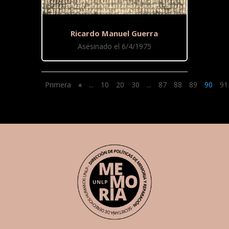
Ricardo Manuel Guerra
Asesinado el 6/4/1975
Primera
«
...
10
20
30
...
87
88
89
90
91