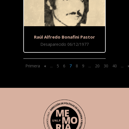
Raúl Alfredo Bonafini Pastor
Desaparecido 06/12/1977
Primera
«
...
5
6
7
8
9
...
20
30
40
...