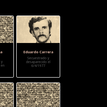
na
Eduardo Carrera
Secuestrado y
 y
desaparecido el
 en
6/4/1977