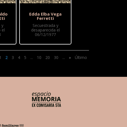
aldo
Edda Elba Vega
tti
Ferretti
 y
Secuestrada y
 el
desaparecida el
8
06/12/1977
1
2
3
4
5
...
10
20
30
...
»
Último