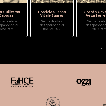
o Guillermo
Graciela Susana
Ricardo Osv
Cabassi
Vitale Suarez
Vega Ferre
cuestrado y
Secuestrada y
Secuestrado
aparecido el
desaparecida el
desaparecido
6/5/1978
06/12/1977
12/01/197
«