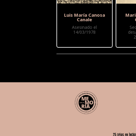
Luis María Canosa
Mari
Canale
Asesinado el
Se
14/03/1978
des
2