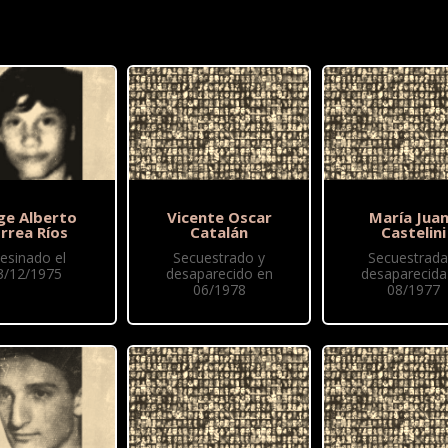
ge Alberto
Vicente Oscar
María Jua
rrea Ríos
Catalán
Castelini
esinado el
Secuestrado y
Secuestrada
3/12/1975
desaparecido en
desaparecida
06/1978
08/1977