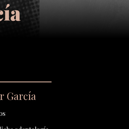
cía
r García
os