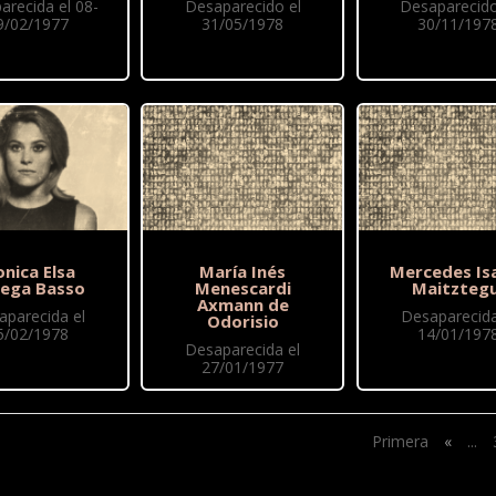
arecida el 08-
Desaparecido el
Desaparecido
9/02/1977
31/05/1978
30/11/197
nica Elsa
María Inés
Mercedes Is
ega Basso
Menescardi
Maitztegu
Axmann de
aparecida el
Desaparecida
Odorisio
5/02/1978
14/01/197
Desaparecida el
27/01/1977
Primera
«
...