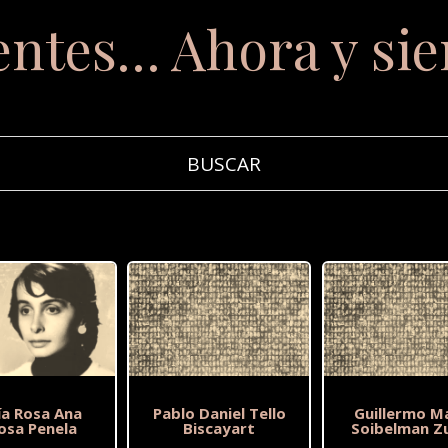
entes… Ahora y si
ía Rosa Ana
Pablo Daniel Tello
Guillermo M
osa Penela
Biscayart
Soibelman Z