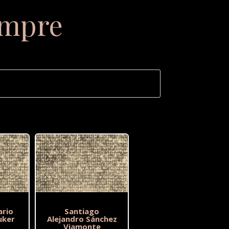
empre
ario
Santiago
uker
Alejandro Sánchez
Viamonte