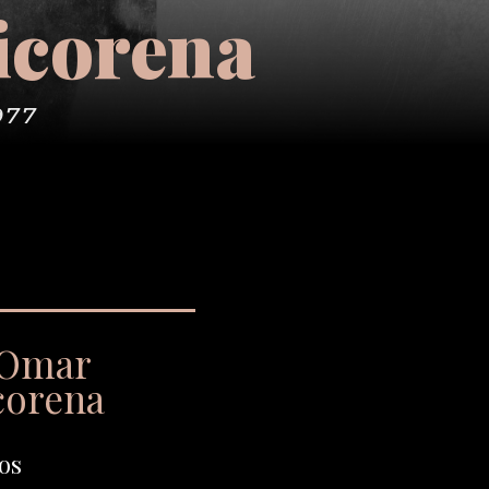
icorena
977
 Omar
corena
os