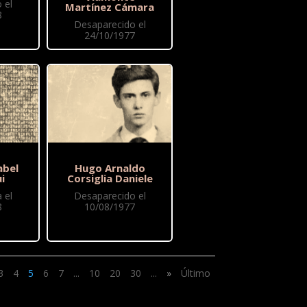
 el
Martínez Cámara
8
Desaparecido el
24/10/1977
abel
Hugo Arnaldo
i
Corsiglia Daniele
 el
Desaparecido el
8
10/08/1977
3
4
5
6
7
...
10
20
30
...
»
Último