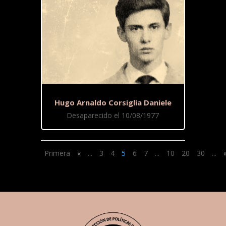
Hugo Arnaldo Corsiglia Daniele
Desaparecido el 10/08/1977
Primera
«
...
3
4
5
6
7
...
10
20
30
...