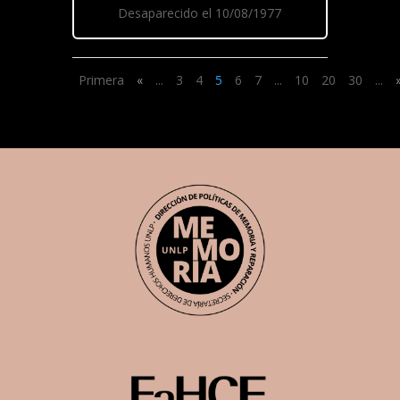
Desaparecido el 10/08/1977
Primera
«
...
3
4
5
6
7
...
10
20
30
...