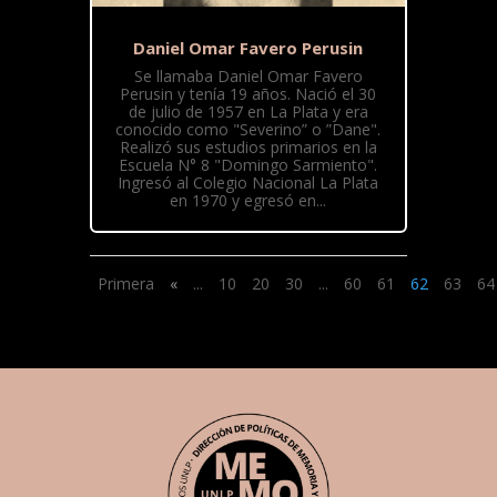
Daniel Omar Favero Perusin
Se llamaba Daniel Omar Favero
Perusin y tenía 19 años. Nació el 30
de julio de 1957 en La Plata y era
conocido como "Severino” o ”Dane".
Realizó sus estudios primarios en la
Escuela N° 8 "Domingo Sarmiento".
Ingresó al Colegio Nacional La Plata
en 1970 y egresó en...
Primera
«
...
10
20
30
...
60
61
62
63
64