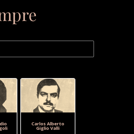
empre
dio
Carlos Alberto
goli
Giglio Valli