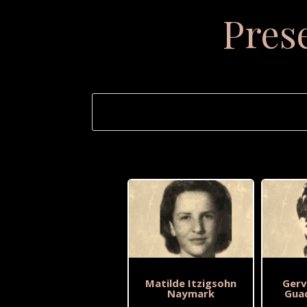
Pres
Matilde Itzigsohn
Gerv
Naymark
Gua