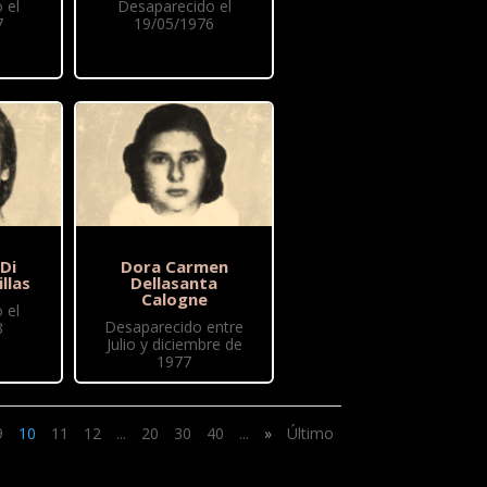
 el
Desaparecido el
7
19/05/1976
 Di
Dora Carmen
illas
Dellasanta
Calogne
 el
Desaparecido entre
8
Julio y diciembre de
1977
9
10
11
12
...
20
30
40
...
»
Último