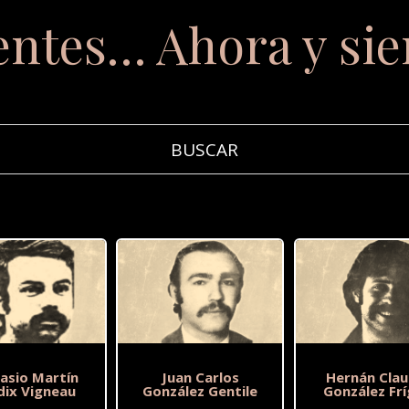
entes… Ahora y si
asio Martín
Juan Carlos
Hernán Clau
dix Vigneau
González Gentile
González Frí