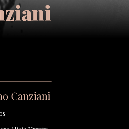
nziani
no Canziani
os