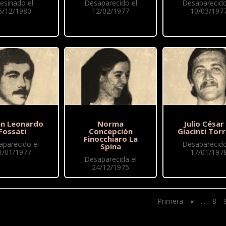
esinado el
Desaparecido el
Desaparecido
5/12/1980
12/02/1977
10/03/197
n Leonardo
Norma
Julio César
Fossati
Concepción
Giacinti Torr
Finocchiaro La
aparecido el
Desaparecido
Spina
1/01/1977
17/01/197
Desaparecida el
24/12/1975
Primera
«
...
8