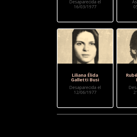
Desaparecida el
As
16/03/1977
0
Liliana Élida
Rubé
Galletti Busi
Desaparecida el
Des
12/06/1977
2