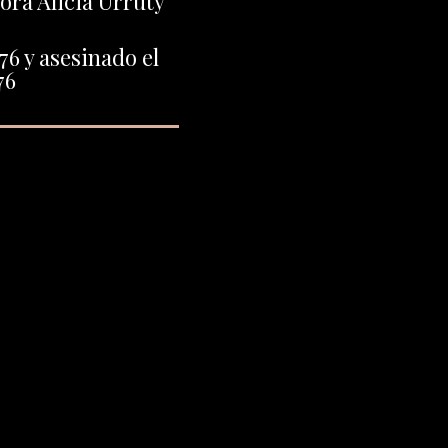
ora Alicia Urruty
76 y asesinado el
76