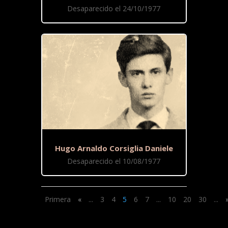
Desaparecido el 24/10/1977
Hugo Arnaldo Corsiglia Daniele
Desaparecido el 10/08/1977
Primera
«
...
3
4
5
6
7
...
10
20
30
...