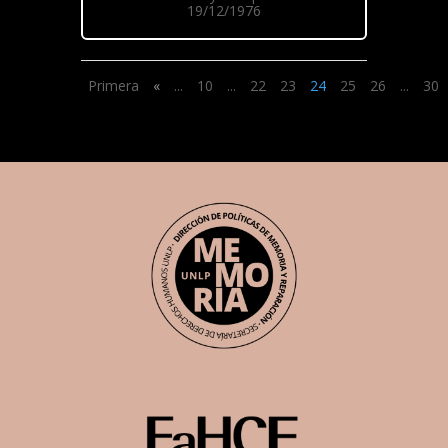
19/12/1976
Primera
«
...
10
...
22
23
24
25
26
...
30