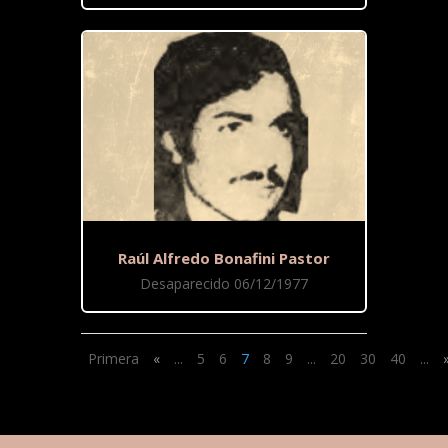
Raúl Alfredo Bonafini Pastor
Desaparecido 06/12/1977
Primera
«
...
5
6
7
8
9
...
20
30
40
...