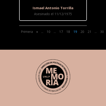
Ismael Antonio Torrilla
Asesinado el 11/12/1975
Primera
«
...
10
...
17
18
19
20
21
...
30