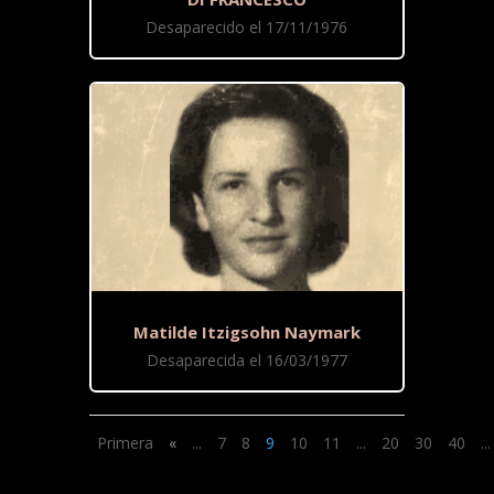
Desaparecido el 17/11/1976
Matilde Itzigsohn Naymark
Desaparecida el 16/03/1977
Primera
«
...
7
8
9
10
11
...
20
30
40
...