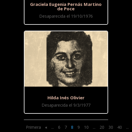
Graciela Eugenia Pernás Martino
de Poce
Desaparecida el 19/10/1976
Hilda Inés Olivier
Desaparecida el 9/3/1977
Primera
«
...
6
7
8
9
10
...
20
30
40
...