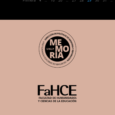
Primera
«
...
10
20
...
27
28
29
30
31
...