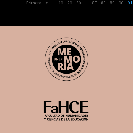
Primera
«
...
10
20
30
...
87
88
89
90
91