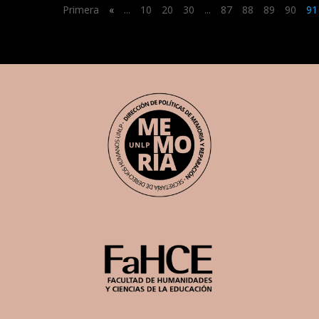
Primera
«
...
10
20
30
...
87
88
89
90
91