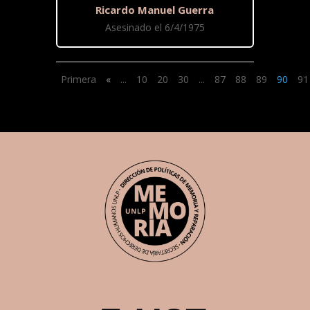
Ricardo Manuel Guerra
Asesinado el 6/4/1975
Primera
«
...
10
20
30
...
87
88
89
90
91