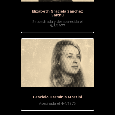
Elizabeth Graciela Sánchez
Salthú
Secuestrada y desaparecida el
9/3/1977
Graciela Herminia Martini
Asesinada el 4/4/1976