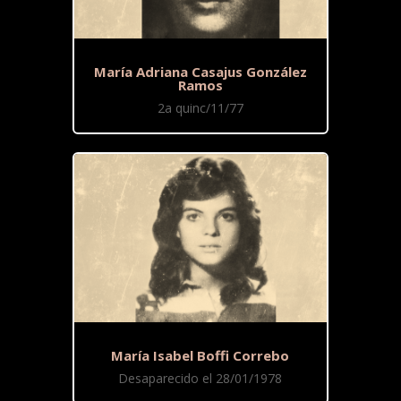
María Adriana Casajus González
Ramos
2a quinc/11/77
María Isabel Boffi Correbo
Desaparecido el 28/01/1978