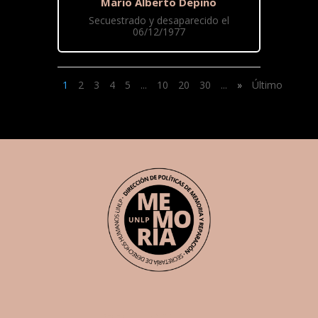
Mario Alberto Depino
Secuestrado y desaparecido el
06/12/1977
1
2
3
4
5
...
10
20
30
...
»
Último