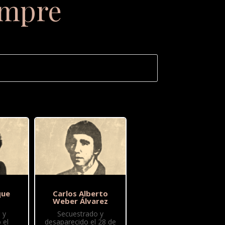
empre
que
Carlos Alberto
Weber Álvarez
 y
Secuestrado y
 el
desaparecido el 28 de