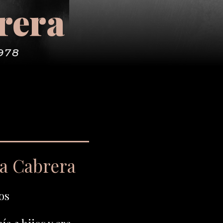
rera
1978
ra Cabrera
os