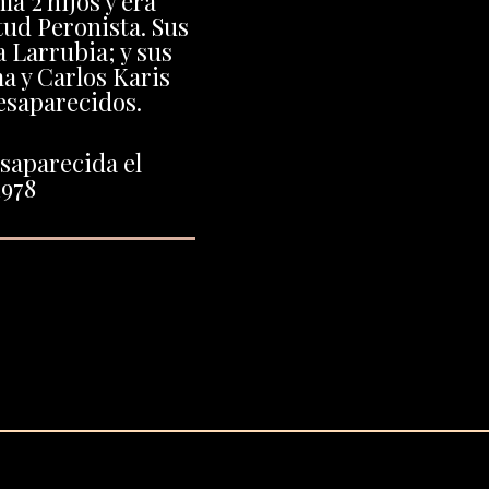
ía 2 hijos y era
tud Peronista. Sus
a Larrubia; y sus
a y Carlos Karis
esaparecidos.
saparecida el
1978