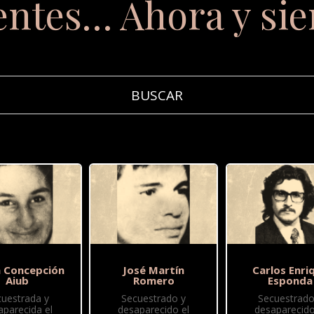
entes… Ahora y si
 Concepción
José Martín
Carlos Enri
Aiub
Romero
Esponda
cuestrada y
Secuestrado y
Secuestrado
aparecida el
desaparecido el
desaparecido