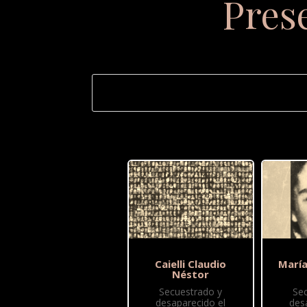
Pres
Caielli Claudio
María
Néstor
Secuestrado y
Se
desaparecido el
des