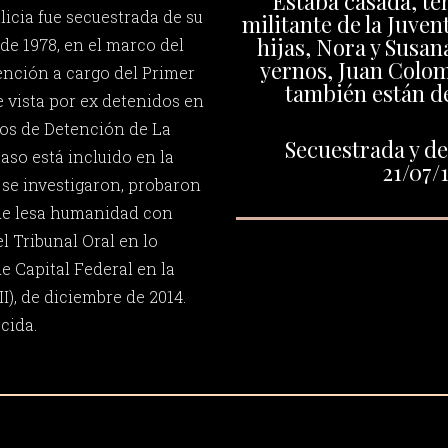
Estaba casada, ten
licia fue secuestrada de su
militante de la Juven
hijas, Nora y Susan
o de 1978, en el marco del
yernos, Juan Colom
tención a cargo del Primer
también están d
e vista por ex detenidos en
os de Detención de La
Secuestrada y de
caso está incluido en la
21/07/
e se investigaron, probaron
de lesa humanidad con
l Tribunal Oral en lo
e Capital Federal en la
I), de diciembre de 2014.
cida.