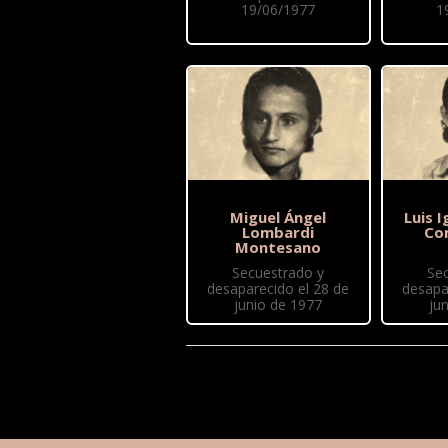
19/06/1977
1
Miguel Ángel
Luis 
Lombardi
Co
Montesano
Secuestrado y
Se
desaparecido el 28 de
desapa
junio de 1977
ju