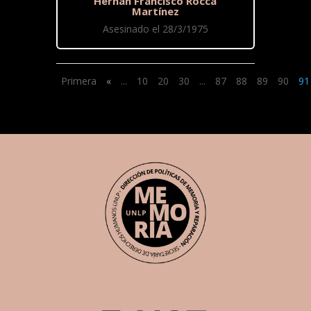
Hernán Francisco Rocca
Martínez
Asesinado el 28/3/1975
Primera
«
...
10
20
30
...
87
88
89
90
91