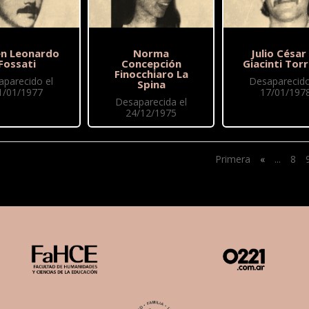
n Leonardo
Norma
Julio César
Fossati
Concepción
Giacinti Torr
Finocchiaro La
aparecido el
Desaparecido
Spina
1/01/1977
17/01/197
Desaparecida el
24/12/1975
Primera
«
...
8