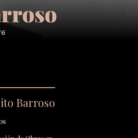
arroso
76
ito Barroso
os