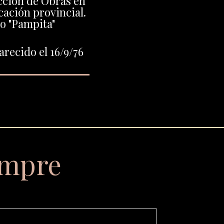
cción de Obras en
cación provincial.
o "Pampita"
recido el 16/9/76
empre