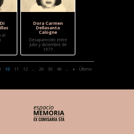
 Di
Dora Carmen
illas
Dellasanta
Calogne
 el
Desaparecido entre
8
Julio y diciembre de
1977
9
10
11
12
...
20
30
40
...
»
Último