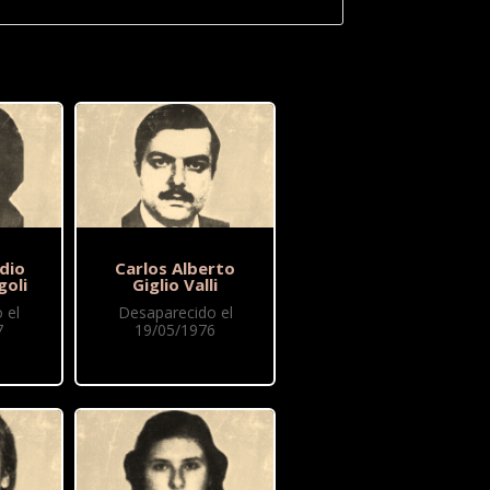
dio
Carlos Alberto
goli
Giglio Valli
 el
Desaparecido el
7
19/05/1976