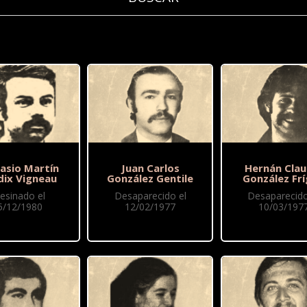
asio Martín
Juan Carlos
Hernán Clau
dix Vigneau
González Gentile
González Frí
esinado el
Desaparecido el
Desaparecido
5/12/1980
12/02/1977
10/03/197