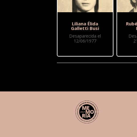
Liliana Élida
Rubé
Galletti Busi
Desaparecida el
Des
12/06/1977
2