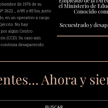
Empleado de la Dire
eptiembre de 1976 de su
el Ministerio de Edu
Conocido com
Nº 2622 _ e/85 y 85 bis, junto
o, en un operativo a cargo
Secuestrado y desapa
jército. No hay
 por algún Centro
ón (CCD). Su caso aún
do continúa desaparecido.
entes… Ahora y si