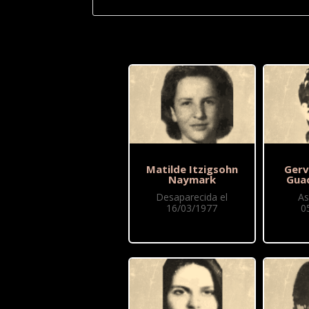
Matilde Itzigsohn
Gerv
Naymark
Gua
Desaparecida el
As
16/03/1977
0