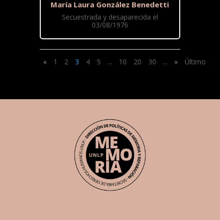
María Laura González Benedetti
Secuestrada y desaparecida el
03/08/1976
«
1
2
3
4
5
...
10
20
30
...
»
Último