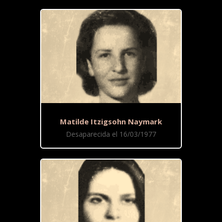
Matilde Itzigsohn Naymark
Desaparecida el 16/03/1977