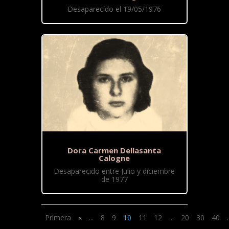
Desaparecido el 19/05/1976
Dora Carmen Dellasanta
Calogne
Desaparecido entre Julio y diciembre
de 1977
Primera
«
...
8
9
10
11
12
...
20
30
40
.