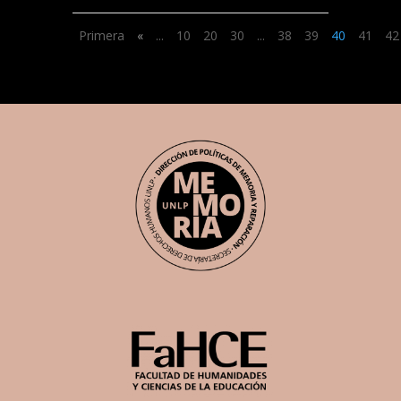
Primera
«
...
10
20
30
...
38
39
40
41
42