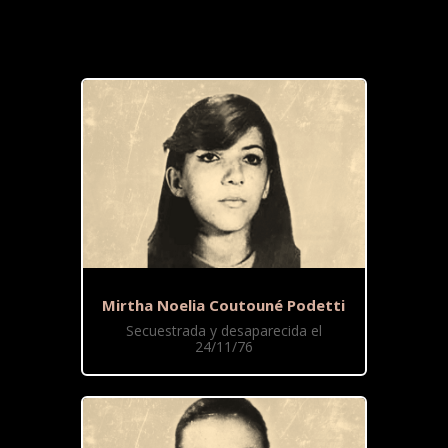
Mirtha Noelia Coutouné Podetti
Secuestrada y desaparecida el
24/11/76