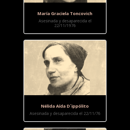
María Graciela Toncovich
Asesinada y desaparecida el
22/11/1976
Nélida Aída D´ippólito
Asesinada y desaparecida el 22/11/76