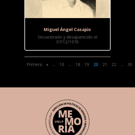
Miguel Ángel Casajús
Secuestrado y desaparecido el
07/12/1976
Primera
«
...
10
...
18
19
20
21
22
...
30