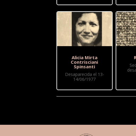
Alicia Mirta
R
Contrisciani
Se
Spinsanti
desa
Desaparecida el 13-
14/06/1977