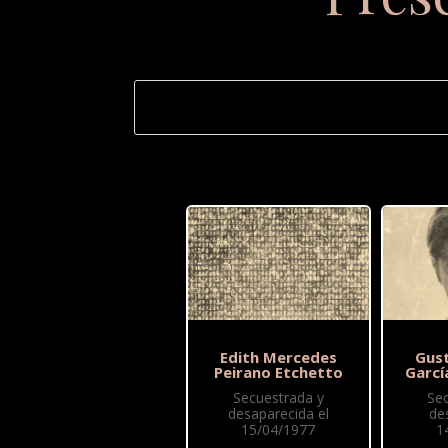
Edith Mercedes
Gus
Peirano Etchetto
Garcí
Secuestrada y
Se
desaparecida el
de
15/04/1977
1