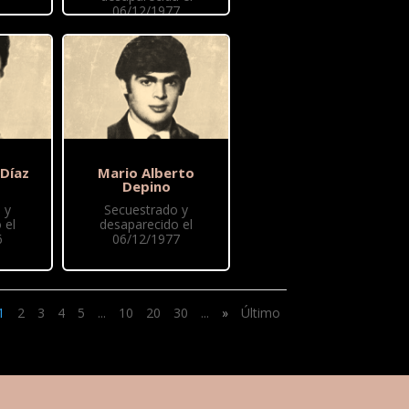
06/12/1977
 Díaz
Mario Alberto
Depino
 y
Secuestrado y
 el
desaparecido el
6
06/12/1977
1
2
3
4
5
...
10
20
30
...
»
Último