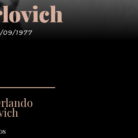
lovich
9/09/1977
Orlando
vich
os