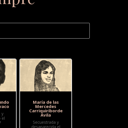
undo
María de las
vaco
Mercedes
Carriquiriborde
 y
Ávila
 el
Secuestrada y
7
desaparecida el