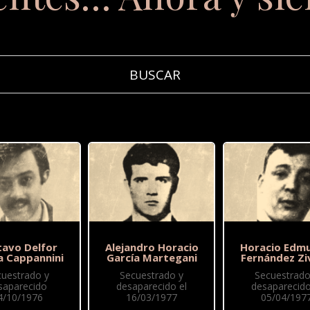
tavo Delfor
Alejandro Horacio
Horacio Edm
a Cappannini
García Martegani
Fernández Zi
cuestrado y
Secuestrado y
Secuestrado
saparecido
desaparecido el
desaparecido
4/10/1976
16/03/1977
05/04/197