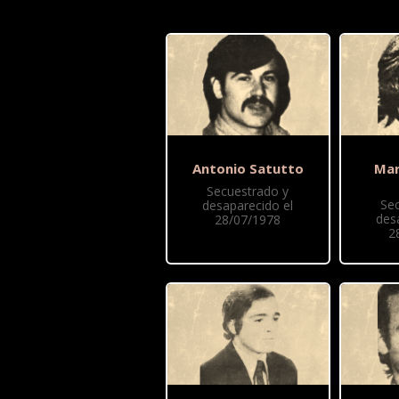
Antonio Satutto
Mar
Secuestrado y
Se
desaparecido el
des
28/07/1978
2