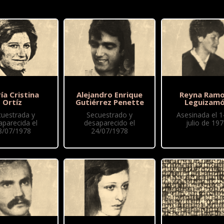
ía Cristina
Alejandro Enrique
Reyna Ram
Ortíz
Gutiérrez Penette
Leguizam
cuestrada y
Secuestrado y
Asesinada el 1
aparecida el
desaparecido el
julio de 19
8/07/1978
24/07/1978