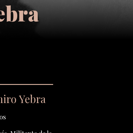
ebra
iro Yebra
os