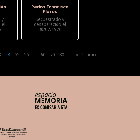
ián
Pedro Francisco
Flores
 y
Secuestrado y
 el
desaparecido el
6
30/07/1976
3
54
55
56
...
60
70
80
...
»
Último