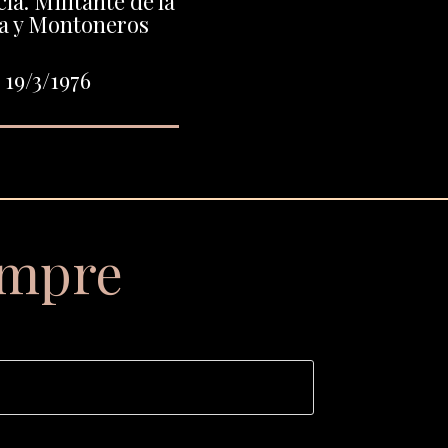
a. Militante de la
a y Montoneros
 19/3/1976
empre