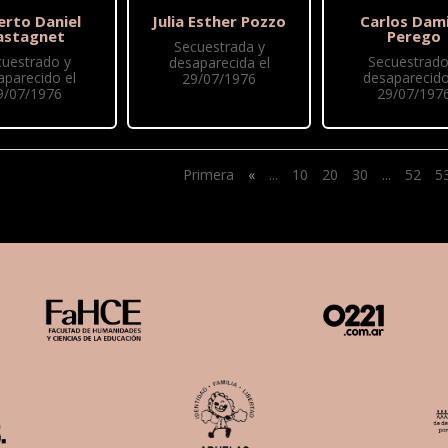
erto Daniel
Julia Esther Pozzo
Carlos Dam
astagnet
Perego
Secuestrada y
cuestrado y
Secuestrado
desaparecida el
aparecido el
desaparecido
29/07/1976
9/07/1976
29/07/197
Primera
«
...
10
20
30
...
52
5