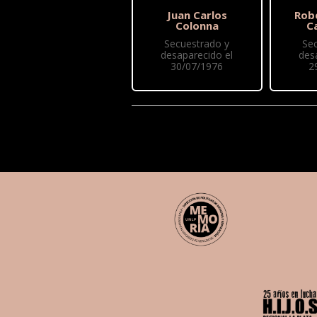
Juan Carlos
Rob
Colonna
C
Secuestrado y
Se
desaparecido el
des
30/07/1976
2