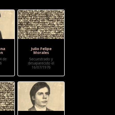
ona
Julio Felipe
ón
Morales
4 de
Secuestrado y
76
desaparecido el
16/07/1976