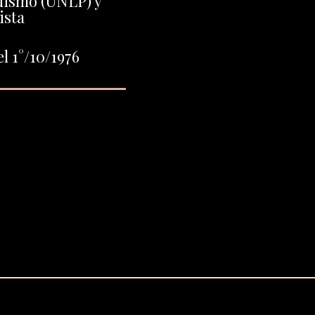
dismo (UNLP) y
ista
l 1°/10/1976