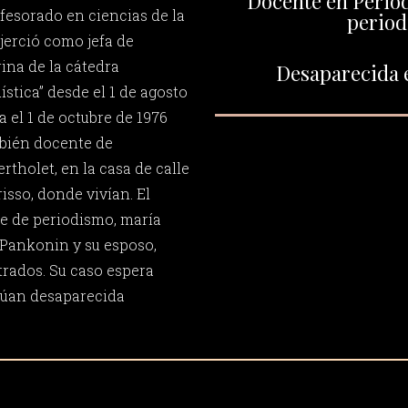
Docente en Perio
ofesorado en ciencias de la
period
jerció como jefa de
rina de la cátedra
Desaparecida e
ística” desde el 1 de agosto
a el 1 de octubre de 1976
mbién docente de
tholet, en la casa de calle
risso, donde vivían. El
e de periodismo, maría
 Pankonin y su esposo,
rados. Su caso espera
núan desaparecida