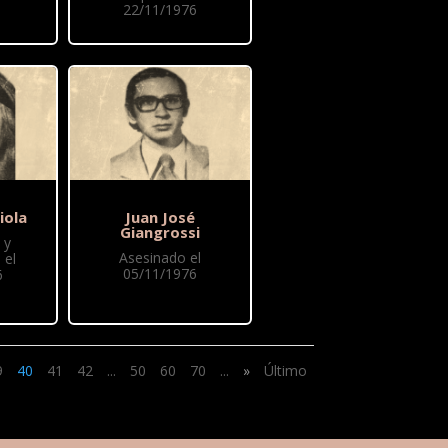
22/11/1976
iola
Juan José
Giangrossi
 y
Asesinado el
 el
05/11/1976
6
9
40
41
42
...
50
60
70
...
»
Último