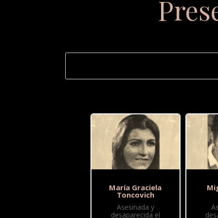
Pres
María Graciela
Mi
Toncovich
Asesinada y
A
desaparecida el
des