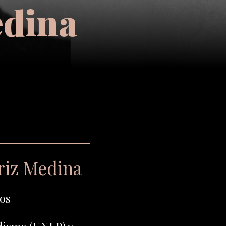
edina
riz Medina
os