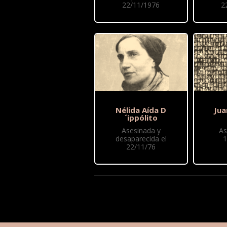
22/11/1976
2
Nélida Aída D
Jua
´ippólito
Asesinada y
As
desaparecida el
1
22/11/76