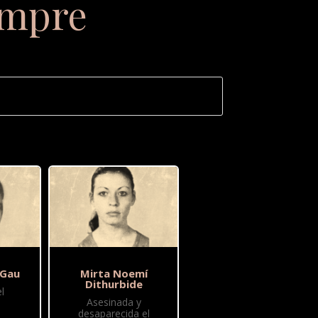
empre
 Gau
Mirta Noemí
Dithurbide
l
Asesinada y
desaparecida el