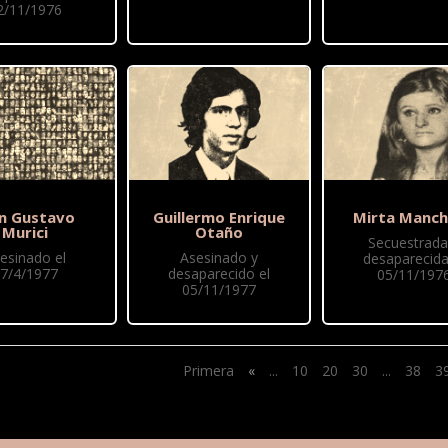
2/11/1976
n Gustavo
Guillermo Enrique
Mirta Manch
Murici
Otaño
Secuestrada
esinado el
Asesinado y
desaparecida
7/4/1977
desaparecido el
05/11/197
05/11/1977
Primera
«
...
10
20
30
...
38
3