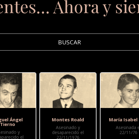
entes… Ahora y si
guel Ángel
Montes Roald
María Isabel
Tierno
Asesinado y
Asesinada e
sesinado y
desaparecido el
22/11/76
aparecido el
22/11/1976