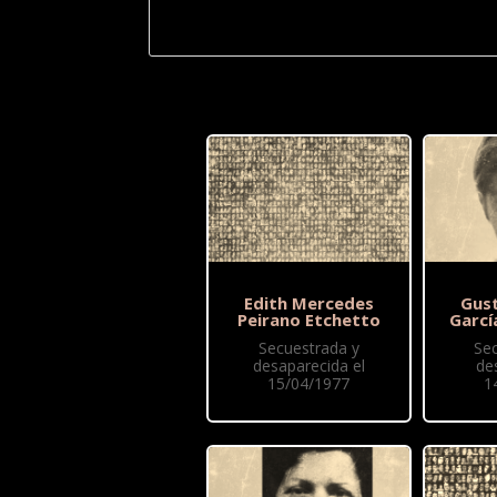
Edith Mercedes
Gus
Peirano Etchetto
Garcí
Secuestrada y
Se
desaparecida el
de
15/04/1977
1