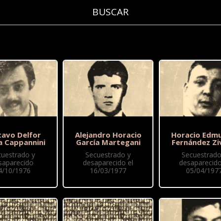
tavo Delfor
Alejandro Horacio
Horacio Edm
a Cappannini
García Martegani
Fernández Zi
cuestrado y
Secuestrado y
Secuestrado
saparecido
desaparecido el
desaparecido
4/10/1976
16/03/1977
05/04/197