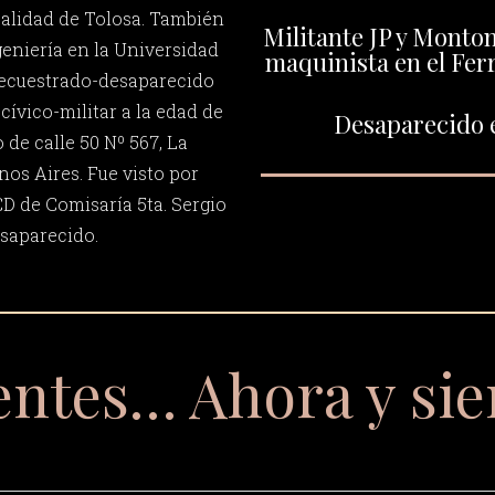
calidad de Tolosa. También
Militante JP y Monto
geniería en la Universidad
maquinista en el Ferr
Secuestrado-desaparecido
 cívico-militar a la edad de
Desaparecido e
 de calle 50 Nº 567, La
nos Aires. Fue visto por
CD de Comisaría 5ta. Sergio
saparecido.
entes… Ahora y si