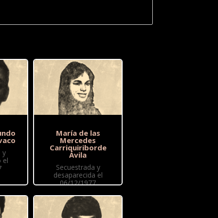
undo
María de las
vaco
Mercedes
Carriquiriborde
 y
Ávila
 el
Secuestrada y
7
desaparecida el
06/12/1977