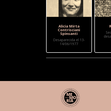
Alicia Mirta
R
Contrisciani
Se
Spinsanti
desa
Desaparecida el 13-
14/06/1977