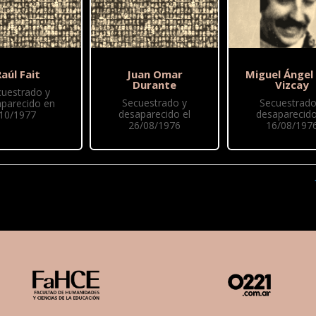
aúl Fait
Juan Omar
Miguel Ángel
Durante
Vizcay
cuestrado y
Secuestrado y
Secuestrado
parecido en
desaparecido el
desaparecido
10/1977
26/08/1976
16/08/197