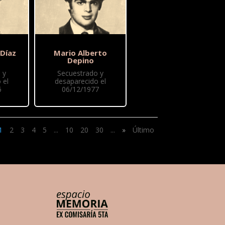
 Díaz
Mario Alberto
Depino
 y
Secuestrado y
 el
desaparecido el
6
06/12/1977
1
2
3
4
5
...
10
20
30
...
»
Último