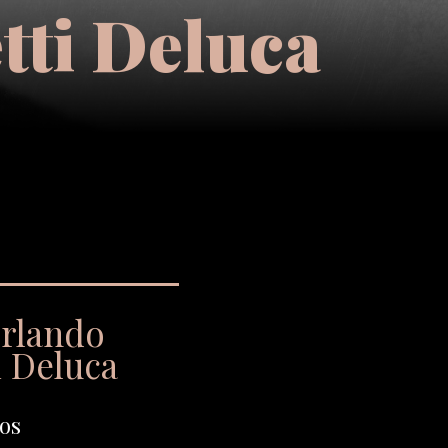
tti Deluca
Orlando
i Deluca
os