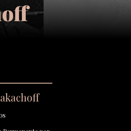
off
rakachoff
os