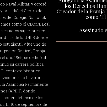
Abogado la Asamble
eo Naval Militar, y egresó
los Derechos Hu
Creador de la Franja
 y presidió el Centro de
como "El 
os del Colegio Nacional,
cemos como el CECoN. Leal
Asesinado e
us estudios superiores en la
urídicas de la UNLP, donde
 estudiantil y fue uno de
grupación Radical, Franja
 el año 1965, se dedicó al
inuó su carrera política
 El contexto histórico
nvicciones lo llevaron a
75, la Asamblea Permanente
anos (APDH), donde
 labor en defensa de los
s. El 10 de septiembre de