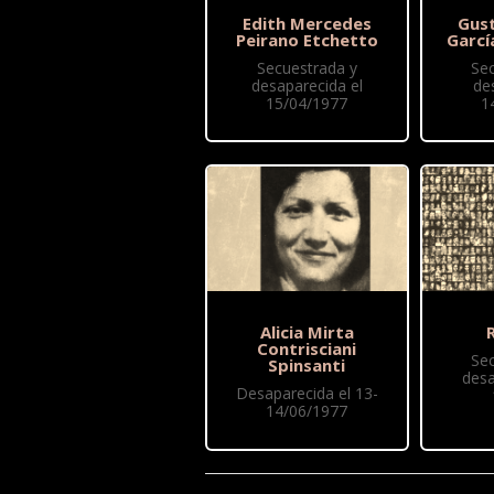
Edith Mercedes
Gus
Peirano Etchetto
Garcí
Secuestrada y
Se
desaparecida el
de
15/04/1977
1
Alicia Mirta
R
Contrisciani
Se
Spinsanti
desa
Desaparecida el 13-
14/06/1977