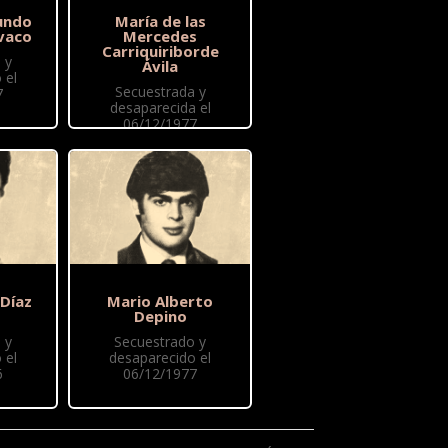
undo
María de las
vaco
Mercedes
Carriquiriborde
 y
Ávila
 el
Secuestrada y
7
desaparecida el
06/12/1977
 Díaz
Mario Alberto
Depino
 y
Secuestrado y
 el
desaparecido el
6
06/12/1977