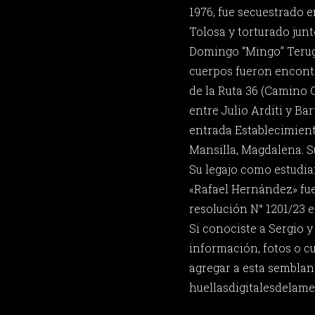
1976, fue secuestrado e
Tolosa y torturado junt
Domingo “Mingo” Terugg
cuerpos fueron encontr
de la Ruta 36 (Camino 
entre Julio Arditi y Ba
entrada Establecimient
Mansilla, Magdalena. Su
Su legajo como estudia
«Rafael Hernández» fu
resolución N° 1201/23 e
Si conociste a Sergio 
información, fotos o c
agregar a esta semblan
huellasdigitalesdela