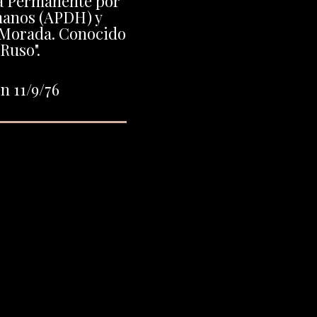
a Permanente por
manos (APDH) y
 Morada. Conocido
Ruso".
n 11/9/76