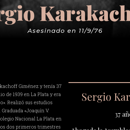
rgio Karakach
Asesinado en 11/9/76
akachoff Giménez y tenía 37
Sergio Ka
nio de 1939 en La Plata y era
». Realizó sus estudios
a Graduada «Joaquín V.
37 añ
Colegio Nacional La Plata en
 los dos primeros trimestres