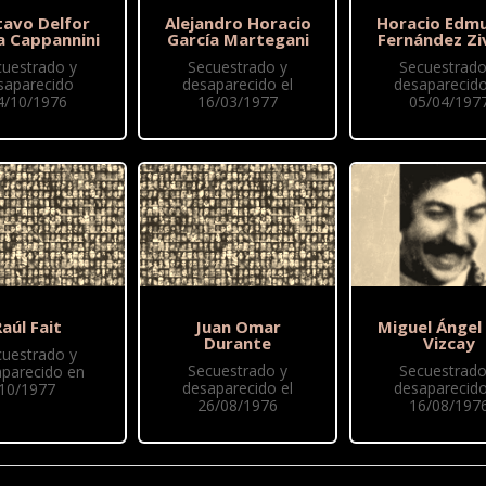
tavo Delfor
Alejandro Horacio
Horacio Edm
a Cappannini
García Martegani
Fernández Zi
cuestrado y
Secuestrado y
Secuestrado
saparecido
desaparecido el
desaparecido
4/10/1976
16/03/1977
05/04/197
aúl Fait
Juan Omar
Miguel Ángel
Durante
Vizcay
cuestrado y
Secuestrado y
Secuestrado
parecido en
desaparecido el
desaparecido
10/1977
26/08/1976
16/08/197