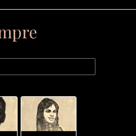
empre