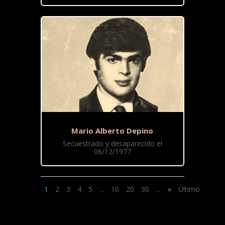
Mario Alberto Depino
Secuestrado y desaparecido el
06/12/1977
1
2
3
4
5
...
10
20
30
...
»
Último